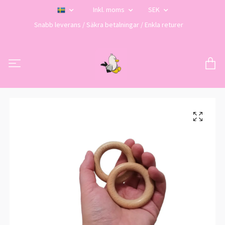
Inkl. moms
SEK
Snabb leverans / Säkra betalningar / Enkla returer