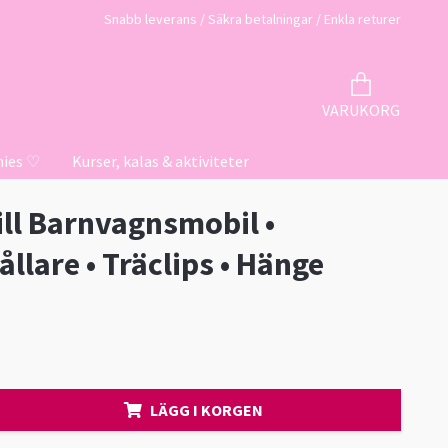
Snabb leverans / Säkra betalningar / Enkla returer
VARUKORG
hies ♡
Kurser, kalas & aktiviteter
till Barnvagnsmobil •
llare • Träclips • Hänge
LÄGG I KORGEN