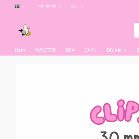
Inkl. moms
SEK
Hem
NYHETER
REA
GARN
DIY Kit