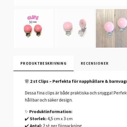
PRODUKTBESKRIVNING
RECENSIONER
🌸
2 st Clips – Perfekta för napphållare & barnv
Dessa fina clips är både praktiska och snygga! Perfek
hållbar och säker design.
✨
Produktinformation:
✔️
Storlek:
4,5 cm x 3 cm
✔️
Antal:
2 st per förpackning