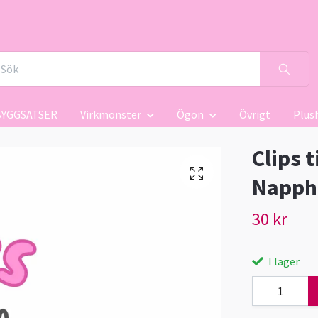
BYGGSATSER
Virkmönster
Ögon
Övrigt
Plus
Clips 
Napphå
30 kr
I lager