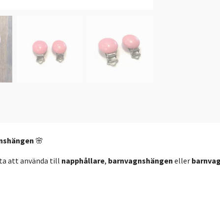
agnshängen
🌸
ta att använda till
napphållare
,
barnvagnshängen
eller
barnva