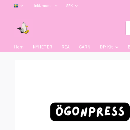
Inkl. moms
SEK
Hem
NYHETER
REA
GARN
DIY Kit