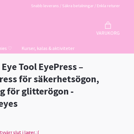
Snabb leverans / Säkra betalningar / Enkla returer
VARUKORG
hies ♡
Kurser, kalas & aktiviteter
 Eye Tool EyePress –
ess för säkerhetsögon,
g för glitterögon -
eyes
värr slut i lager. :(