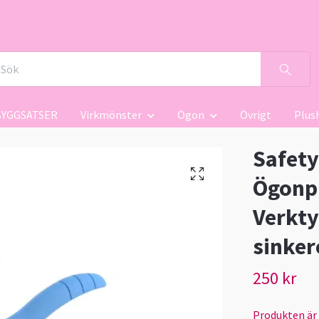
BYGGSATSER
Virkmönster
Ögon
Övrigt
Plus
Safety
Ögonpr
Verkty
sinker
250 kr
Produkten är ty