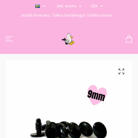
Inkl. moms
SEK
Snabb leverans / Säkra betalningar / Enkla returer