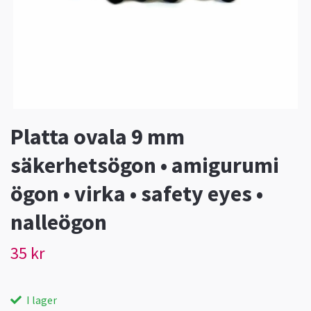
Platta ovala 9 mm
säkerhetsögon • amigurumi
ögon • virka • safety eyes •
nalleögon
35 kr
I lager