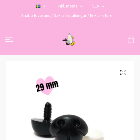
Inkl. moms
SEK
Snabb leverans / Säkra betalningar / Enkla returer