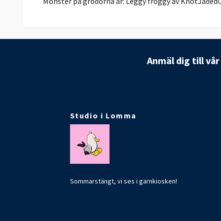
Mönster på grodorna är: Leggy froggy av KnotJaded
Anmäl dig till vå
Studio i Lomma
Sommarstängt, vi ses i garnkiosken!