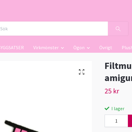
BYGGSATSER
Virkmönster
Ögon
Övrigt
Plus
Filtmu
amigur
25 kr
I lager