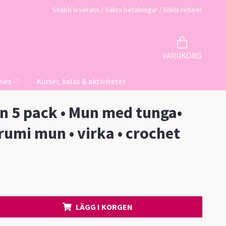
Snabb leverans / Säkra betalningar / Enkla returer
VARUKORG
hies ♡
Kurser, kalas & aktiviteter
n 5 pack • Mun med tunga•
umi mun • virka • crochet
LÄGG I KORGEN