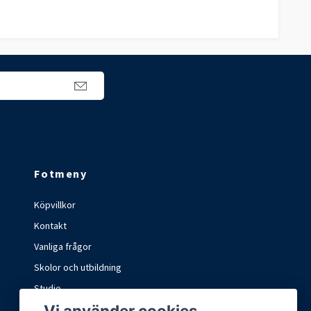
Fotmeny
Köpvillkor
Kontakt
Vanliga frågor
Skolor och utbildning
Studio
Vi använder cookies
Marknader och mässor