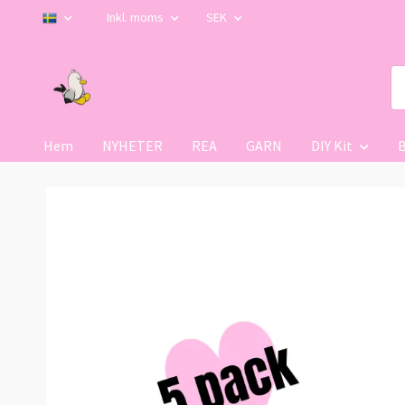
Inkl. moms
SEK
Hem
NYHETER
REA
GARN
DIY Kit