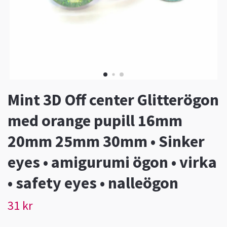
Mint 3D Off center Glitterögon
med orange pupill 16mm
20mm 25mm 30mm • Sinker
eyes • amigurumi ögon • virka
• safety eyes • nalleögon
31 kr