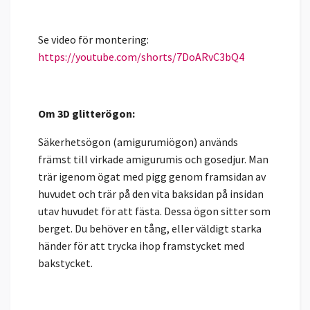
Se video för montering:
https://youtube.com/shorts/7DoARvC3bQ4
Om 3D glitterögon:
Säkerhetsögon (amigurumiögon) används
främst till virkade amigurumis och gosedjur. Man
trär igenom ögat med pigg genom framsidan av
huvudet och trär på den vita baksidan på insidan
utav huvudet för att fästa. Dessa ögon sitter som
berget. Du behöver en tång, eller väldigt starka
händer för att trycka ihop framstycket med
bakstycket.