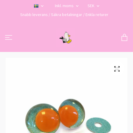
Inkl. moms
SEK
Snabb leverans / Säkra betalningar / Enkla returer