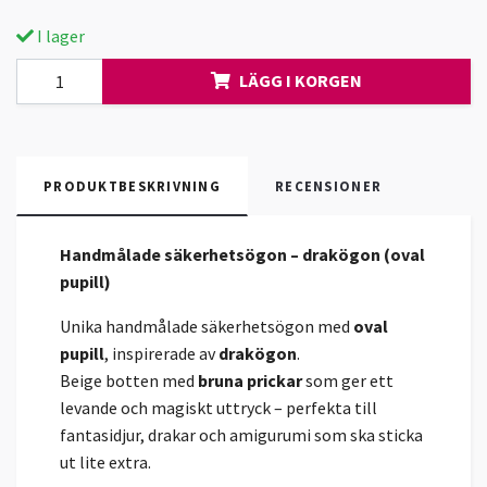
I lager
LÄGG I KORGEN
PRODUKTBESKRIVNING
RECENSIONER
Handmålade säkerhetsögon – drakögon (oval
pupill)
Unika handmålade säkerhetsögon med
oval
pupill
, inspirerade av
drakögon
.
Beige botten med
bruna prickar
som ger ett
levande och magiskt uttryck – perfekta till
fantasidjur, drakar och amigurumi som ska sticka
ut lite extra.