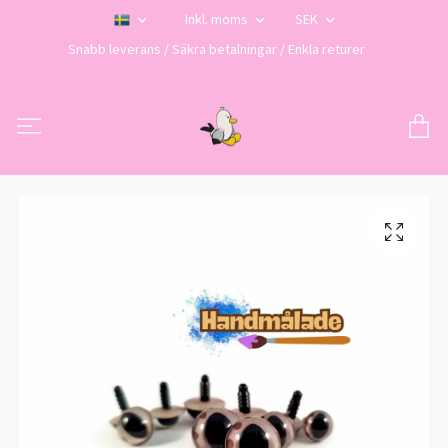
Inkl. moms
SEK
Snabb leverans / Säkra betalningar / Enkla returer