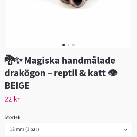
🐉✨ Magiska handmålade
drakögon – reptil & katt 👁️
BEIGE
22 kr
Storlek
12 mm (1 par)