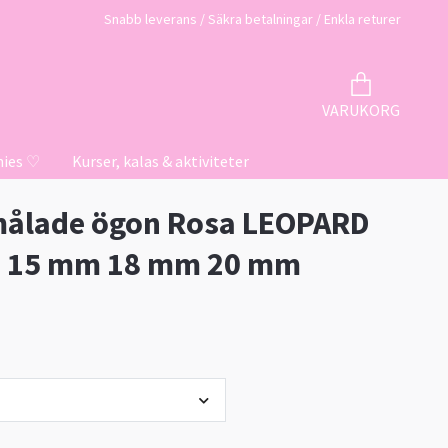
Snabb leverans / Säkra betalningar / Enkla returer
VARUKORG
hies ♡
Kurser, kalas & aktiviteter
ålade ögon Rosa LEOPARD
 15 mm 18 mm 20 mm