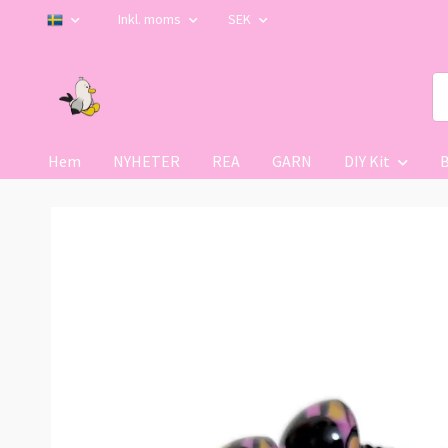
Inkl. moms
SEK
Hem
NYHETER
REA
GARN
DIY Kit