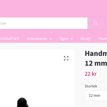
BYGGSATSER
Virkmönster
Ögon
Övrigt
Plus
Handm
12 mm
22 kr
Storlek
12 mm