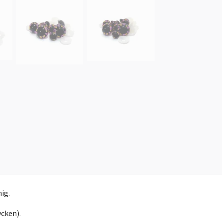
mig.
ycken).