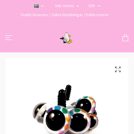
Inkl. moms
SEK
Snabb leverans / Säkra betalningar / Enkla returer