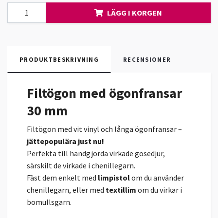
LÄGG I KORGEN
PRODUKTBESKRIVNING
RECENSIONER
Filtögon med ögonfransar
30 mm
Filtögon med vit vinyl och långa ögonfransar –
jättepopulära just nu!
Perfekta till handgjorda virkade gosedjur,
särskilt de virkade i chenillegarn.
Fäst dem enkelt med
limpistol
om du använder
chenillegarn, eller med
textillim
om du virkar i
bomullsgarn.