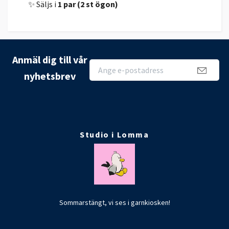
✨ Säljs i
1 par (2 st ögon)
Anmäl dig till vår
nyhetsbrev
Studio i Lomma
Sommarstängt, vi ses i garnkiosken!