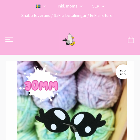
Inkl. moms
SEK
Snabb leverans / Säkra betalningar / Enkla returer