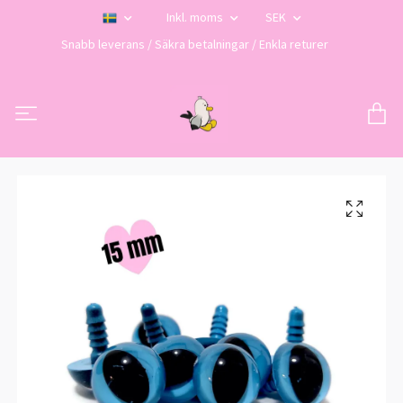
Inkl. moms
SEK
Snabb leverans / Säkra betalningar / Enkla returer