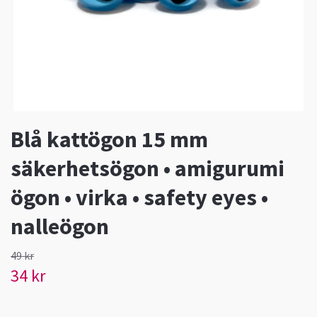
Blå kattögon 15 mm
säkerhetsögon • amigurumi
ögon • virka • safety eyes •
nalleögon
49 kr
34 kr