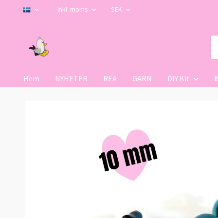
Inkl. moms
SEK
Hem
NYHETER
REA
GARN
DIY Kit