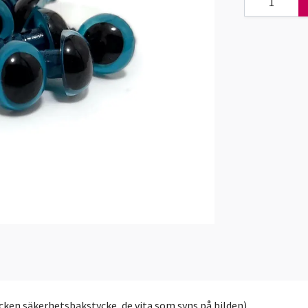
ycken säkerhetsbakstycke, de vita som syns på bilden).