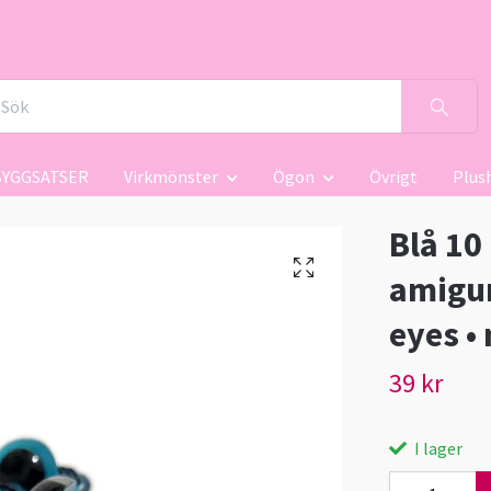
BYGGSATSER
Virkmönster
Ögon
Övrigt
Plus
Blå 10
amigur
eyes •
39 kr
I lager