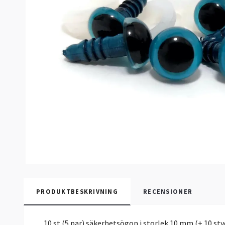
PRODUKTBESKRIVNING
RECENSIONER
10 st (5 par) säkerhetsögon i storlek 10 mm (+ 10 st