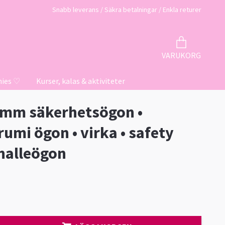
Snabb leverans / Säkra betalningar / Enkla returer
VARUKORG
hies ♡
Kurser, kalas & aktiviteter
 mm säkerhetsögon •
umi ögon • virka • safety
 nalleögon