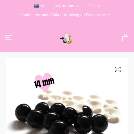
Inkl. moms
SEK
Snabb leverans / Säkra betalningar / Enkla returer