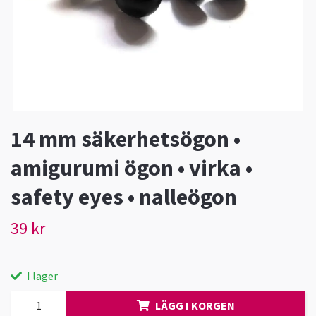
14 mm säkerhetsögon •
amigurumi ögon • virka •
safety eyes • nalleögon
39 kr
I lager
LÄGG I KORGEN