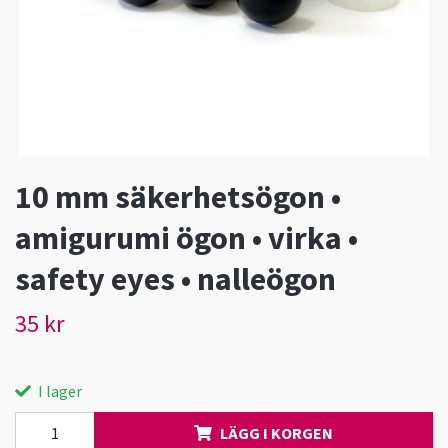
10 mm säkerhetsögon •
amigurumi ögon • virka •
safety eyes • nalleögon
35 kr
I lager
LÄGG I KORGEN