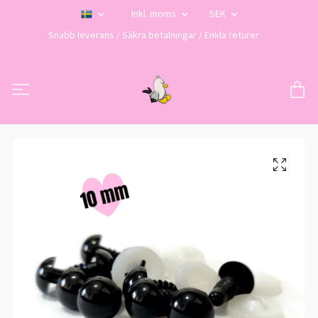
Inkl. moms
SEK
Snabb leverans / Säkra betalningar / Enkla returer