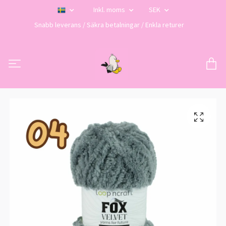
Inkl. moms
SEK
Snabb leverans / Säkra betalningar / Enkla returer