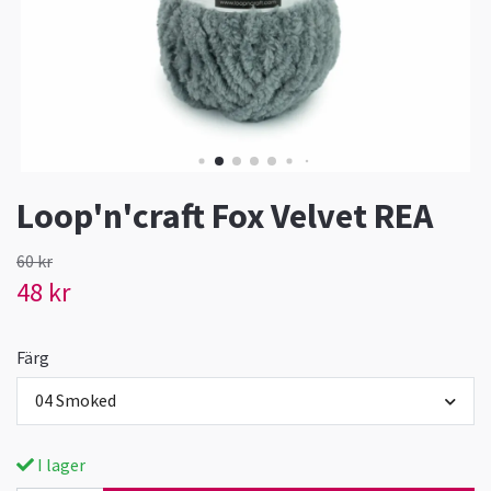
Loop'n'craft Fox Velvet REA
60 kr
48 kr
Färg
04 Smoked
I lager