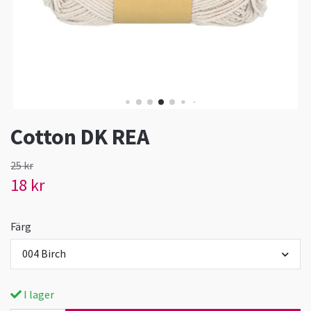
Cotton DK REA
25 kr
18 kr
Färg
004 Birch
I lager