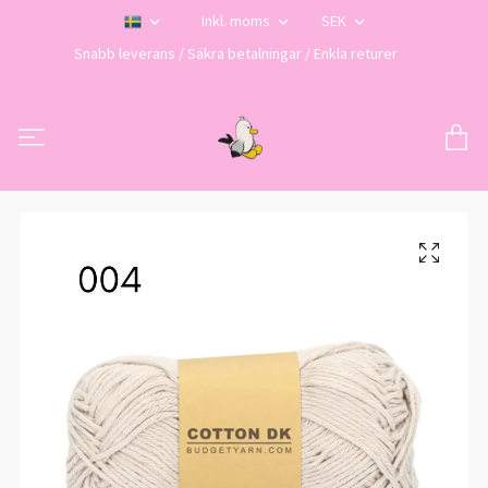
Inkl. moms
SEK
Snabb leverans / Säkra betalningar / Enkla returer