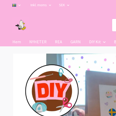
Inkl. moms
SEK
Hem
NYHETER
REA
GARN
DIY Kit