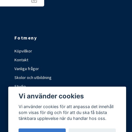
Fotmeny
Köpvillkor
Kontakt
Vanliga frågor
Skolor och utbildning
Studio
Vi använder cookies
Marknader och mässor
Vi använder cookies för att anpassa det innehåll
som visas för dig och för att du ska få bästa
tänkbara upplevelse när du handlar hos oss.