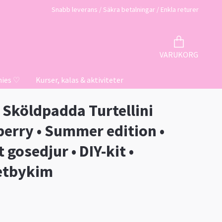
Snabb leverans / Säkra betalningar / Enkla returer
VARUKORG
hies ♡
Kurser, kalas & aktiviteter
t Sköldpadda Turtellini
erry • Summer edition •
 gosedjur • DIY-kit •
etbykim