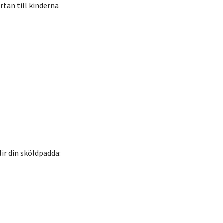
järtan till kinderna
ir din sköldpadda: