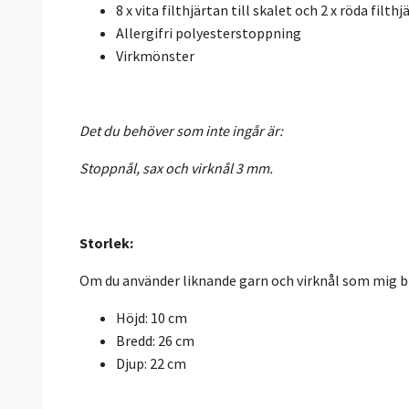
8 x vita filthjärtan till skalet och 2 x röda filth
Allergifri polyesterstoppning
Virkmönster
Det du behöver som inte ingår är:
Stoppnål, sax och virknål 3 mm.
Storlek:
Om du använder liknande garn och virknål som mig bl
Höjd: 10 cm
Bredd: 26 cm
Djup: 22 cm