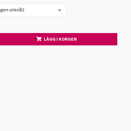
gen virknål)
LÄGG I KORGEN