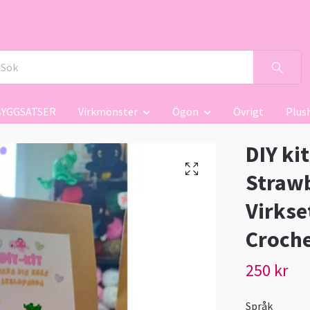
BYGGSATSER
Virkmönster
Ögon
Övrigt
Plus
DIY ki
Strawb
Virkset
Croch
250 kr
Språk