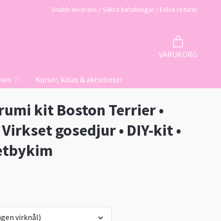
Snabb leverans / Säkra betalningar / Enkla returer
VARUKORG
hies ♡
Kurser, kalas & aktiviteter
umi kit Boston Terrier •
Virkset gosedjur • DIY-kit •
etbykim
gen virknål)