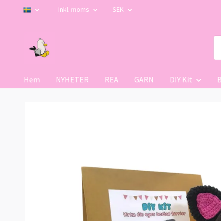
Inkl. moms
SEK
Hem
NYHETER
REA
GARN
DIY Kit