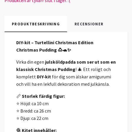
Produkten är tyvärr slut i lager. :(
PRODUKTBESKRIVNING
RECENSIONER
DIY-kit – Turtellini Christmas Edition
Christmas Pudding 🍮🐢✨
Virka din egen
julsköldpadda som ser ut som en
klassisk Christmas Pudding
! 🎄 Ett roligt och
komplett
DIY-kit
för dig som älskar amigurumi
och vill ha en lekfull dekoration med julkänsla.
📏
Storlek färdig figur:
⭐ Höjd: ca 10 cm
⭐ Bredd: ca 26 cm
⭐ Djup: ca 22 cm
🧶
Kitet innehåller: