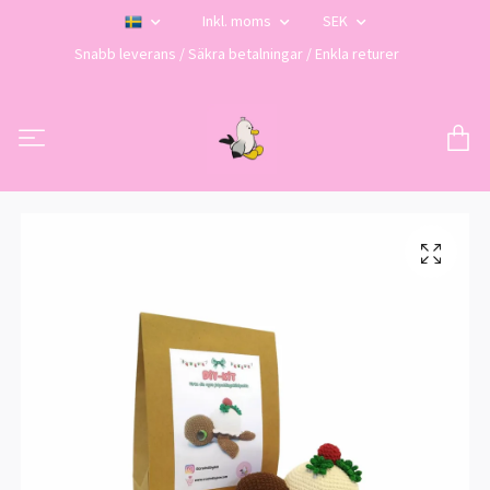
Inkl. moms
SEK
Snabb leverans / Säkra betalningar / Enkla returer