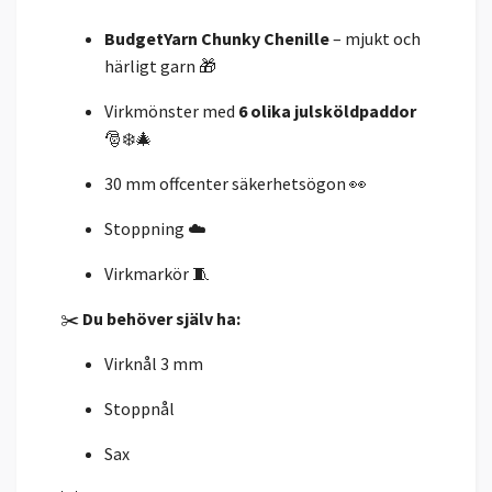
BudgetYarn Chunky Chenille
– mjukt och
härligt garn 🎁
Virkmönster med
6 olika julsköldpaddor
🎅❄️🎄
30 mm offcenter säkerhetsögon 👀
Stoppning ☁️
Virkmarkör 🧵
✂️
Du behöver själv ha:
Virknål 3 mm
Stoppnål
Sax