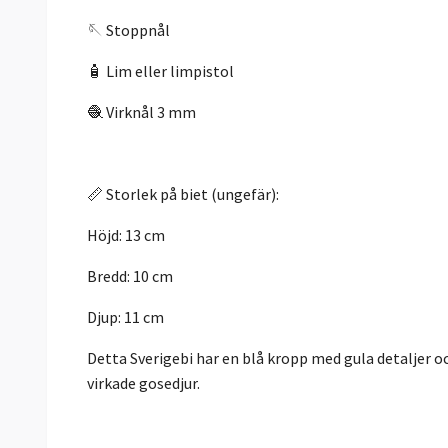
🪡 Stoppnål
🧴 Lim eller limpistol
🧶 Virknål 3 mm
📏 Storlek på biet (ungefär):
Höjd: 13 cm
Bredd: 10 cm
Djup: 11 cm
Detta Sverigebi har en blå kropp med gula detaljer o
virkade gosedjur.