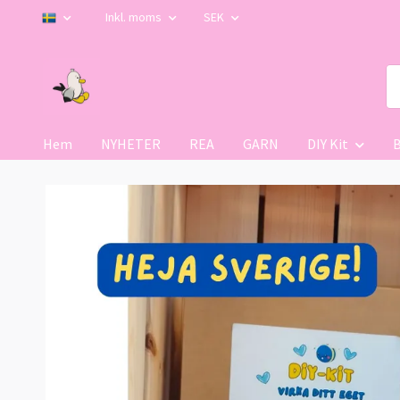
Inkl. moms
SEK
Hem
NYHETER
REA
GARN
DIY Kit