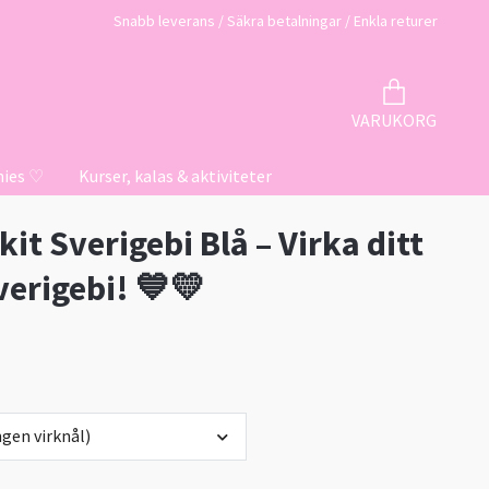
Snabb leverans / Säkra betalningar / Enkla returer
VARUKORG
hies ♡
Kurser, kalas & aktiviteter
kit Sverigebi Blå – Virka ditt
verigebi! 💙💛
gen virknål)