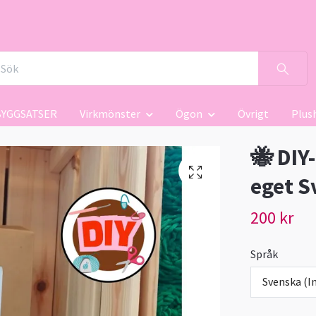
BYGGSATSER
Virkmönster
Ögon
Övrigt
Plus
🐝 DIY-
eget S
200 kr
Språk
Svenska (In