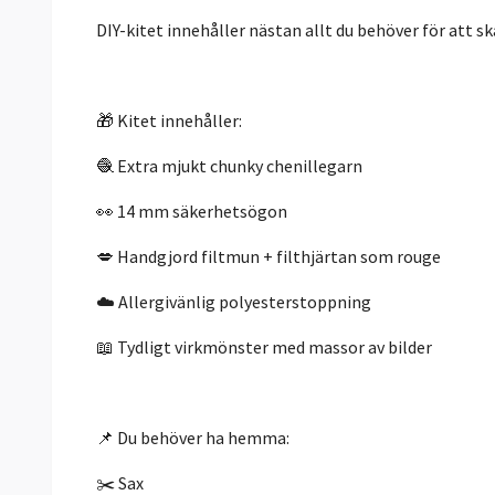
DIY-kitet innehåller nästan allt du behöver för att sk
🎁 Kitet innehåller:
🧶 Extra mjukt chunky chenillegarn
👀 14 mm säkerhetsögon
💋 Handgjord filtmun + filthjärtan som rouge
☁️ Allergivänlig polyesterstoppning
📖 Tydligt virkmönster med massor av bilder
📌 Du behöver ha hemma:
✂️ Sax