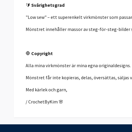
🔰
Svårighetsgrad
"Low sew" – ett superenkelt virkmönster som passar 
Mönstret innehåller massor av steg-för-steg-bilder s
🛑
Copyright
Alla mina virkmönster är mina egna originaldesigns.
Mönstret får inte kopieras, delas, översättas, säljas vi
Med kärlek och garn,
/ CrochetByKim 🌸