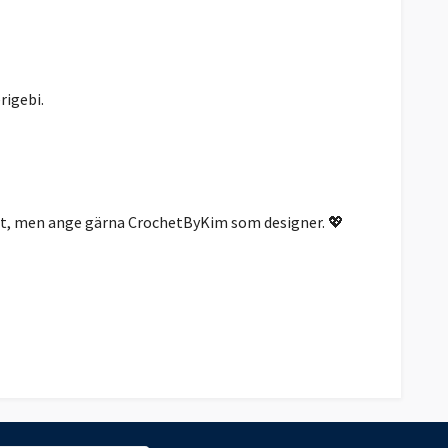
rigebi.
tret, men ange gärna CrochetByKim som designer. 💖