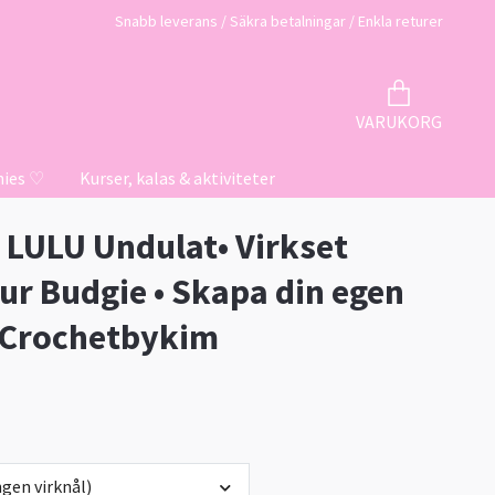
Snabb leverans / Säkra betalningar / Enkla returer
VARUKORG
hies ♡
Kurser, kalas & aktiviteter
t LULU Undulat• Virkset
ur Budgie • Skapa din egen
• Crochetbykim
gen virknål)