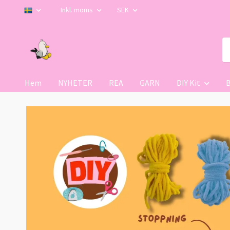
Inkl. moms
SEK
Hem
NYHETER
REA
GARN
DIY Kit