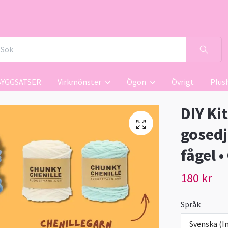
BYGGSATSER
Virkmönster
Ögon
Övrigt
Plus
DIY Ki
gosedj
fågel 
180 kr
Språk
Svenska (In