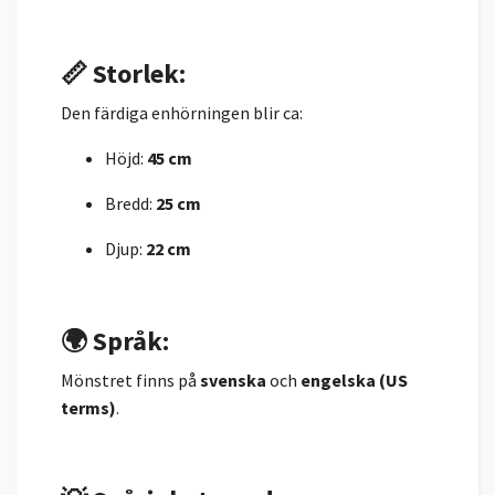
📏 Storlek:
Den färdiga enhörningen blir ca:
Höjd:
45 cm
Bredd:
25 cm
Djup:
22 cm
🌍 Språk:
Mönstret finns på
svenska
och
engelska (US
terms)
.