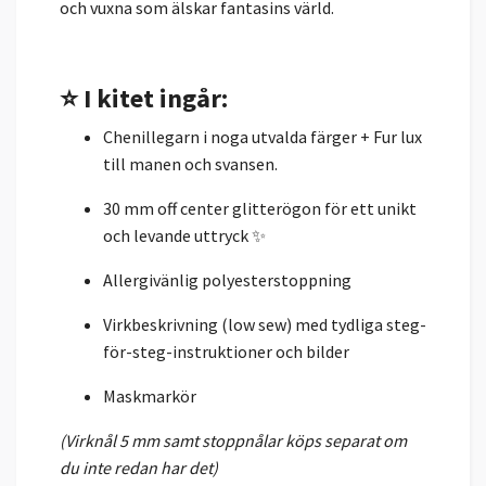
och vuxna som älskar fantasins värld.
⭐ I kitet ingår:
Chenillegarn i noga utvalda färger + Fur lux
till manen och svansen.
30 mm off center glitterögon för ett unikt
och levande uttryck ✨
Allergivänlig polyesterstoppning
Virkbeskrivning (low sew) med tydliga steg-
för-steg-instruktioner och bilder
Maskmarkör
(Virknål 5 mm samt stoppnålar köps separat om
du inte redan har det)