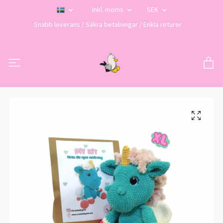
Inkl. moms
SEK
Snabb leverans / Säkra betalningar / Enkla returer