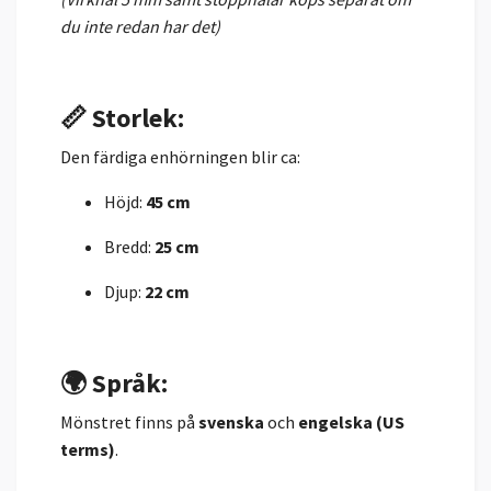
du inte redan har det)
📏 Storlek:
Den färdiga enhörningen blir ca:
Höjd:
45 cm
Bredd:
25 cm
Djup:
22 cm
🌍 Språk:
Mönstret finns på
svenska
och
engelska (US
terms)
.