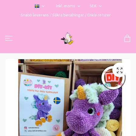
Inkl. moms
SEK
Snabb leverans / Säkra betalningar / Enkla returer