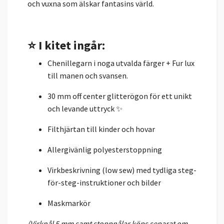
och vuxna som älskar fantasins värld.
⭐ I kitet ingår:
Chenillegarn i noga utvalda färger + Fur lux
till manen och svansen.
30 mm off center glitterögon för ett unikt
och levande uttryck ✨
Filthjärtan till kinder och hovar
Allergivänlig polyesterstoppning
Virkbeskrivning (low sew) med tydliga steg-
för-steg-instruktioner och bilder
Maskmarkör
(Virknål 5 mm samt stoppnålar köps separat om