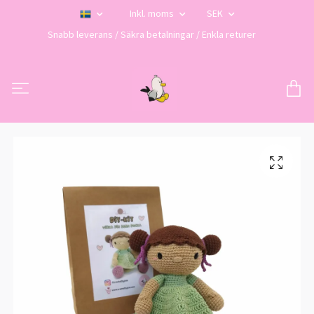
Inkl. moms
SEK
Snabb leverans / Säkra betalningar / Enkla returer