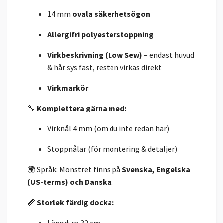
14 mm
ovala säkerhetsögon
Allergifri polyesterstoppning
Virkbeskrivning (Low Sew)
– endast huvud
& hår sys fast, resten virkas direkt
Virkmarkör
🔧
Komplettera gärna med:
Virknål 4 mm (om du inte redan har)
Stoppnålar (för montering & detaljer)
🌍 Språk: Mönstret finns på
Svenska, Engelska
(US-terms) och Danska
.
📏
Storlek färdig docka:
Längd: ca 32 cm