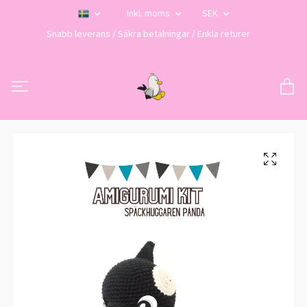
Inkl. moms
SEK
Snabb leverans / Säkra betalningar / Enkla returer