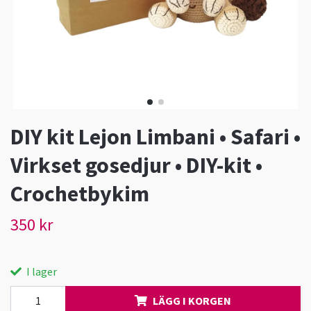
DIY kit Lejon Limbani • Safari •
Virkset gosedjur • DIY-kit •
Crochetbykim
350 kr
I lager
LÄGG I KORGEN