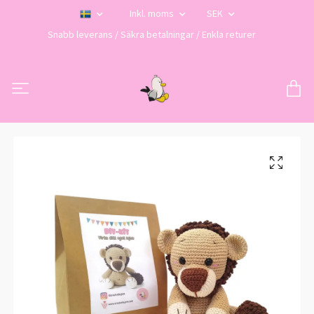
Inkl. moms
SEK
Snabb leverans / Säkra betalningar / Enkla returer