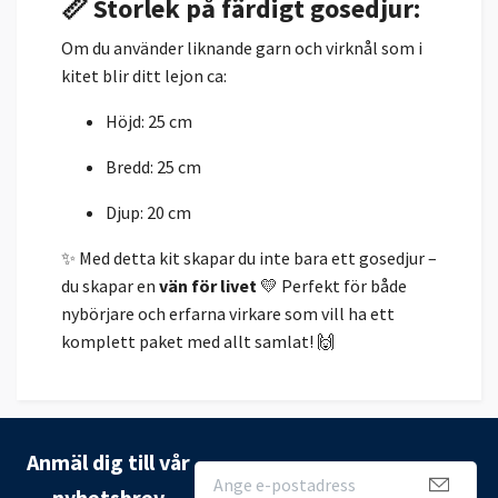
📏 Storlek på färdigt gosedjur:
Om du använder liknande garn och virknål som i
kitet blir ditt lejon ca:
Höjd: 25 cm
Bredd: 25 cm
Djup: 20 cm
✨ Med detta kit skapar du inte bara ett gosedjur –
du skapar en
vän för livet
💛 Perfekt för både
nybörjare och erfarna virkare som vill ha ett
komplett paket med allt samlat! 🙌
Anmäl dig till vår
nyhetsbrev