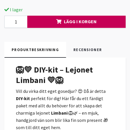
I lager
LÄGG I KORGEN
PRODUKTBESKRIVNING
RECENSIONER
🦁💛 DIY-kit – Lejonet
Limbani 💛🦁
Vill du virka ditt eget gosedjur? 😍 Då är detta
DIY-kit
perfekt för dig! Här får du ett färdigt
paket med allt du behöver för att skapa det
charmiga lejonet
Limbani
🦁🌿 – en mjuk,
handgjord vän som blir lika fin som present 🎁
som till ditt eget hem.