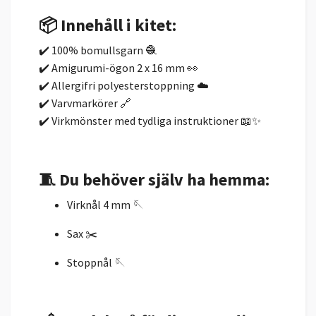
📦 Innehåll i kitet:
✔️ 100% bomullsgarn 🧶
✔️ Amigurumi-ögon 2 x 16 mm 👀
✔️ Allergifri polyesterstoppning ☁️
✔️ Varvmarkörer 🔗
✔️ Virkmönster med tydliga instruktioner 📖✨
🧵 Du behöver själv ha hemma:
Virknål 4 mm 🪡
Sax ✂️
Stoppnål 🪡