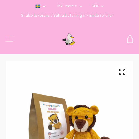
Inkl. moms
SEK
Snabb leverans / Säkra betalningar / Enkla returer